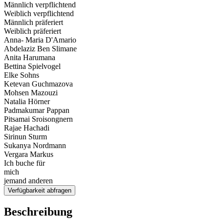
Männlich verpflichtend
Weiblich verpflichtend
Männlich präferiert
Weiblich präferiert
Anna- Maria D'Amario
Abdelaziz Ben Slimane
Anita Harumana
Bettina Spielvogel
Elke Sohns
Ketevan Guchmazova
Mohsen Mazouzi
Natalia Hörner
Padmakumar Pappan
Pitsamai Sroisongnern
Rajae Hachadi
Sirinun Sturm
Sukanya Nordmann
Vergara Markus
Ich buche für
mich
jemand anderen
Verfügbarkeit abfragen
Beschreibung