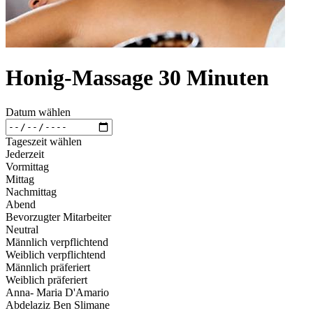
Honig-Massage 30 Minuten
Datum wählen
Tageszeit wählen
Jederzeit
Vormittag
Mittag
Nachmittag
Abend
Bevorzugter Mitarbeiter
Neutral
Männlich verpflichtend
Weiblich verpflichtend
Männlich präferiert
Weiblich präferiert
Anna- Maria D'Amario
Abdelaziz Ben Slimane