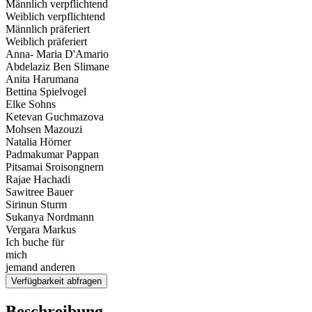
Männlich verpflichtend
Weiblich verpflichtend
Männlich präferiert
Weiblich präferiert
Anna- Maria D'Amario
Abdelaziz Ben Slimane
Anita Harumana
Bettina Spielvogel
Elke Sohns
Ketevan Guchmazova
Mohsen Mazouzi
Natalia Hörner
Padmakumar Pappan
Pitsamai Sroisongnern
Rajae Hachadi
Sawitree Bauer
Sirinun Sturm
Sukanya Nordmann
Vergara Markus
Ich buche für
mich
jemand anderen
Verfügbarkeit abfragen
Beschreibung