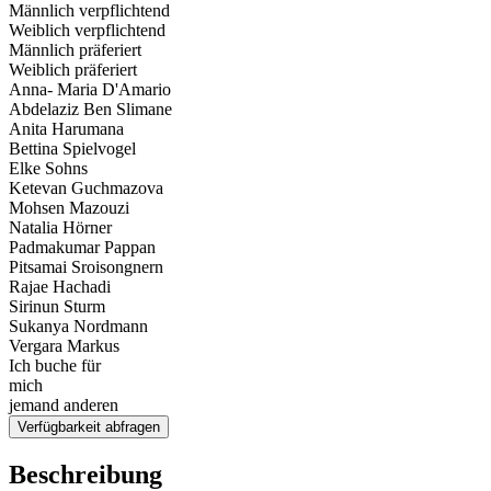
Männlich verpflichtend
Weiblich verpflichtend
Männlich präferiert
Weiblich präferiert
Anna- Maria D'Amario
Abdelaziz Ben Slimane
Anita Harumana
Bettina Spielvogel
Elke Sohns
Ketevan Guchmazova
Mohsen Mazouzi
Natalia Hörner
Padmakumar Pappan
Pitsamai Sroisongnern
Rajae Hachadi
Sirinun Sturm
Sukanya Nordmann
Vergara Markus
Ich buche für
mich
jemand anderen
Verfügbarkeit abfragen
Beschreibung