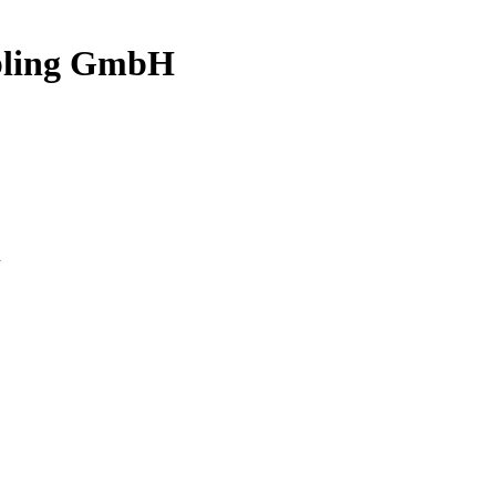
bling GmbH
n