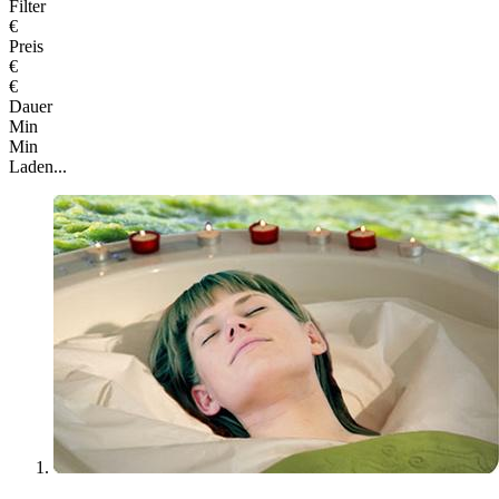
Filter
€
Preis
€
€
Dauer
Min
Min
Laden...