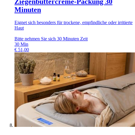
Ziegenbuttercreme-Packung 30
Minuten
Eignet sich besonders für trockene, empfindliche oder irritierte
Haut
Bitte nehmen Sie sich 30 Minuten Zeit
30
Min
€
51,00