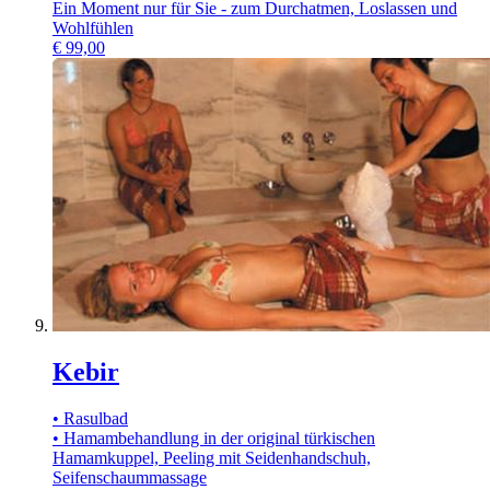
Ein Moment nur für Sie - zum Durchatmen, Loslassen und
Wohlfühlen
€
99,00
Kebir
• Rasulbad
• Hamambehandlung in der original türkischen
Hamamkuppel, Peeling mit Seidenhandschuh,
Seifenschaummassage