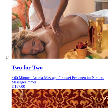
Two for Two
• 60 Minuten Aroma-Massage für zwei Personen im Partner-
Massagezimmer
€
197,00