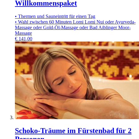
Willkommenspaket
• Thermen und Sauneintritt für einen Tag
• Wahl zwischen 60 Minuten Lomi Lomi Nui oder Ayurveda-
Massage oder Gold-Öl-Massage oder Bad Aiblinger Moor-
Massage
€
141,00
Schoko-Träume im Fürstenbad für 2
Personen